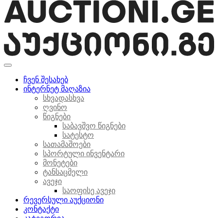
ჩვენ შესახებ
ინტერნეტ მაღაზია
სხვადასხვა
ღვინო
წიგნები
საბავშვო წიგნები
სატესტო
სათამაშოები
სპორტული ინვენტარი
მონეტები
ტანსაცმელი
ავეჯი
საოფისე ავეჯი
რევერსული აუქციონი
კონტაქტი