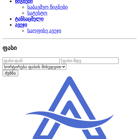
წიგნები
საბავშვო წიგნები
სატესტო
ტანსაცმელი
ავეჯი
საოფისე ავეჯი
ფასი
ძებნა