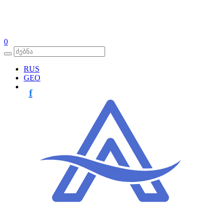
0
RUS
GEO
f