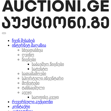
ჩვენ შესახებ
ინტერნეტ მაღაზია
სხვადასხვა
ღვინო
წიგნები
საბავშვო წიგნები
სატესტო
სათამაშოები
სპორტული ინვენტარი
მონეტები
ტანსაცმელი
ავეჯი
საოფისე ავეჯი
რევერსული აუქციონი
კონტაქტი