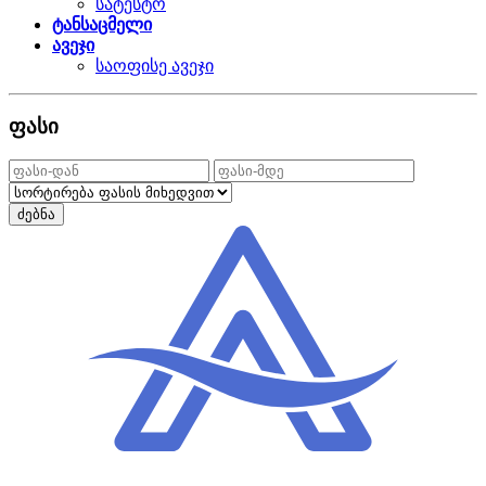
სატესტო
ტანსაცმელი
ავეჯი
საოფისე ავეჯი
ფასი
ძებნა