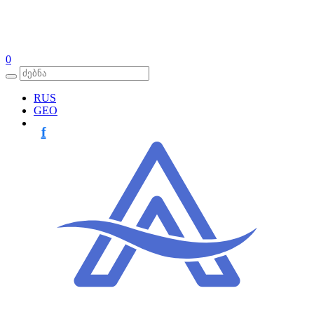
0
RUS
GEO
f