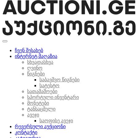
ჩვენ შესახებ
ინტერნეტ მაღაზია
სხვადასხვა
ღვინო
წიგნები
საბავშვო წიგნები
სატესტო
სათამაშოები
სპორტული ინვენტარი
მონეტები
ტანსაცმელი
ავეჯი
საოფისე ავეჯი
რევერსული აუქციონი
კონტაქტი