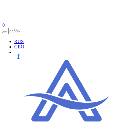
0
RUS
GEO
f