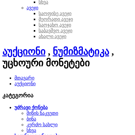
სხვა
ავეჯი
საოფისე ავეჯი
მეორადი ავეჯი
საოჯახო ავეჯი
საბავშვო ავეჯი
ახალი ავეჯი
აუქციონი
,
ნუმიზმატიკა
,
უცხოური მონეტები
მთავარი
აუქციონი
კატეგორია
უძრავი ქონება
მიწის ნაკვეთი
ბინა
კერძო სახლი
სხვა