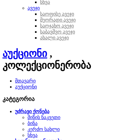
სხვა
ავეჯი
საოფისე ავეჯი
მეორადი ავეჯი
საოჯახო ავეჯი
საბავშვო ავეჯი
ახალი ავეჯი
აუქციონი
,
კოლექციონერობა
მთავარი
აუქციონი
კატეგორია
უძრავი ქონება
მიწის ნაკვეთი
ბინა
კერძო სახლი
სხვა