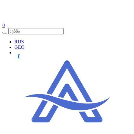
0
RUS
GEO
f