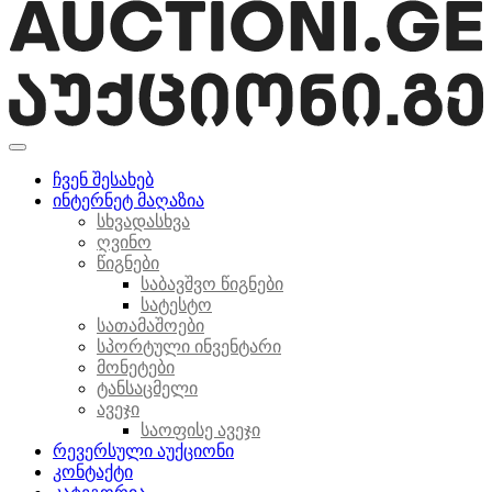
ჩვენ შესახებ
ინტერნეტ მაღაზია
სხვადასხვა
ღვინო
წიგნები
საბავშვო წიგნები
სატესტო
სათამაშოები
სპორტული ინვენტარი
მონეტები
ტანსაცმელი
ავეჯი
საოფისე ავეჯი
რევერსული აუქციონი
კონტაქტი