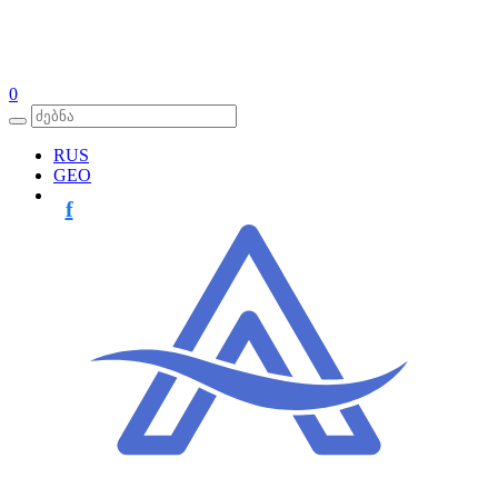
0
RUS
GEO
f