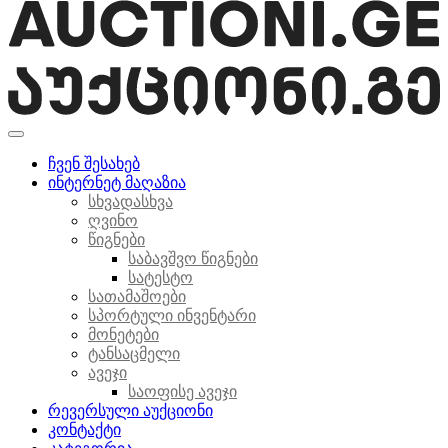
ჩვენ შესახებ
ინტერნეტ მაღაზია
სხვადასხვა
ღვინო
წიგნები
საბავშვო წიგნები
სატესტო
სათამაშოები
სპორტული ინვენტარი
მონეტები
ტანსაცმელი
ავეჯი
საოფისე ავეჯი
რევერსული აუქციონი
კონტაქტი